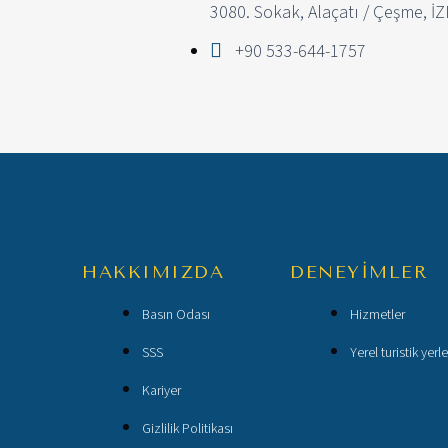
3080. Sokak, Alaçatı / Çeşme, İ
+90 533-644-1757
HAKKIMIZDA
DENEYİMLER
Basın Odası
Hizmetler
SSS
Yerel turistik yerle
Kariyer
Gizlilik Politikası