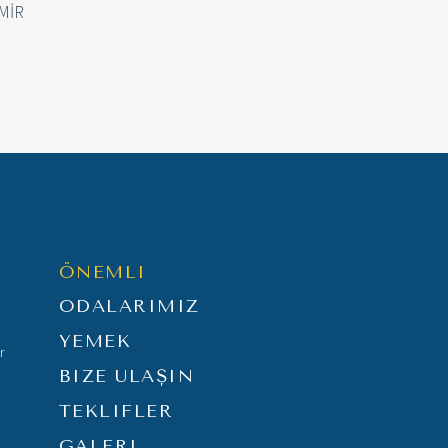
ZMİR
ÖNEMLI
ODALARIMIZ
YEMEK
r
BIZE ULAŞIN
TEKLIFLER
GALERI