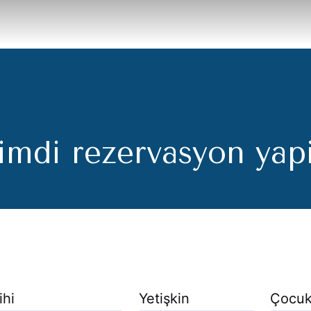
imdi rezervasyon yap
ihi
Yetişkin
Çocu